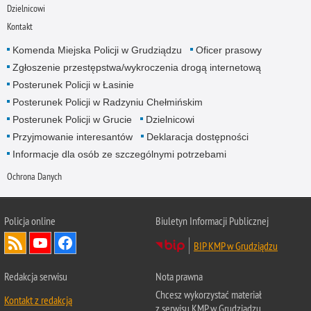
Dzielnicowi
Kontakt
Komenda Miejska Policji w Grudziądzu
Oficer prasowy
Zgłoszenie przestępstwa/wykroczenia drogą internetową
Posterunek Policji w Łasinie
Posterunek Policji w Radzyniu Chełmińskim
Posterunek Policji w Grucie
Dzielnicowi
Przyjmowanie interesantów
Deklaracja dostępności
Informacje dla osób ze szczególnymi potrzebami
Ochrona Danych
Policja online
Biuletyn Informacji Publicznej
BIP KMP w Grudziądzu
Redakcja serwisu
Nota prawna
Chcesz wykorzystać materiał
Kontakt z redakcją
z serwisu KMP w Grudziądzu.