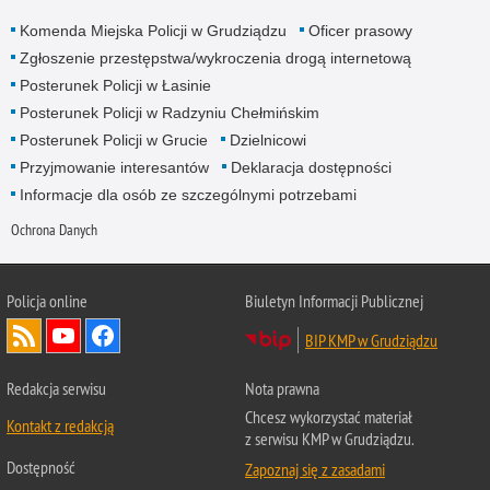
Komenda Miejska Policji w Grudziądzu
Oficer prasowy
Zgłoszenie przestępstwa/wykroczenia drogą internetową
Posterunek Policji w Łasinie
Posterunek Policji w Radzyniu Chełmińskim
Posterunek Policji w Grucie
Dzielnicowi
Przyjmowanie interesantów
Deklaracja dostępności
Informacje dla osób ze szczególnymi potrzebami
Ochrona Danych
Policja online
Biuletyn Informacji Publicznej
BIP KMP w Grudziądzu
Redakcja serwisu
Nota prawna
Chcesz wykorzystać materiał
Kontakt z redakcją
z serwisu KMP w Grudziądzu.
Dostępność
Zapoznaj się z zasadami