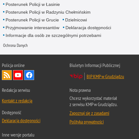
Posterunek Policji w Łasinie
Posterunek Policji w Radzyniu Chełmińskim
Posterunek Policji w Grucie
Dzielnicowi
Przyjmowanie interesantów
Deklaracja dostępności
Informacje dla osób ze szczególnymi potrzebami
Ochrona Danych
Policja online
Biuletyn Informacji Publicznej
BIP KMP w Grudziądzu
Redakcja serwisu
Nota prawna
Chcesz wykorzystać materiał
Kontakt z redakcją
z serwisu KMP w Grudziądzu.
Dostępność
Zapoznaj się z zasadami
Deklaracja dostępności
Polityka prywatności
Inne wersje portalu