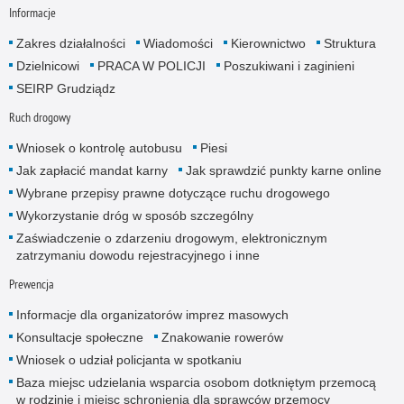
Informacje
Zakres działalności
Wiadomości
Kierownictwo
Struktura
Dzielnicowi
PRACA W POLICJI
Poszukiwani i zaginieni
SEIRP Grudziądz
Ruch drogowy
Wniosek o kontrolę autobusu
Piesi
Jak zapłacić mandat karny
Jak sprawdzić punkty karne online
Wybrane przepisy prawne dotyczące ruchu drogowego
Wykorzystanie dróg w sposób szczególny
Zaświadczenie o zdarzeniu drogowym, elektronicznym
zatrzymaniu dowodu rejestracyjnego i inne
Prewencja
Informacje dla organizatorów imprez masowych
Konsultacje społeczne
Znakowanie rowerów
Wniosek o udział policjanta w spotkaniu
Baza miejsc udzielania wsparcia osobom dotkniętym przemocą
w rodzinie i miejsc schronienia dla sprawców przemocy