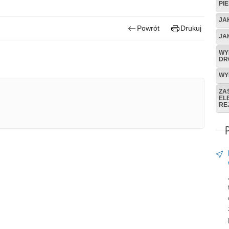
PIE
JA
Powrót
Drukuj
JA
WY
DR
WY
ZA
EL
RE