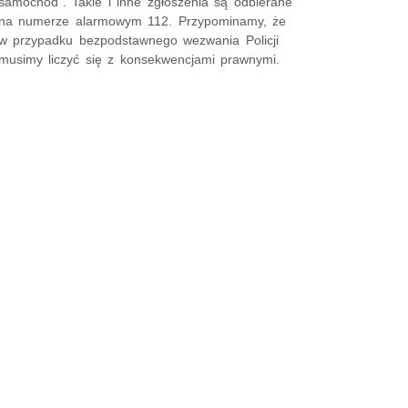
samochód”. Takie i inne zgłoszenia są odbierane
na numerze alarmowym 112. Przypominamy, że
w przypadku bezpodstawnego wezwania Policji
musimy liczyć się z konsekwencjami prawnymi.