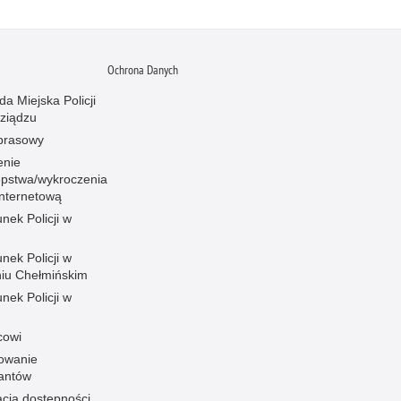
Ochrona Danych
a Miejska Policji
ziądzu
 prasowy
enie
ępstwa/wykroczenia
internetową
nek Policji w
nek Policji w
iu Chełmińskim
nek Policji w
cowi
owanie
santów
acja dostępności