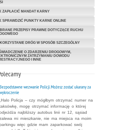
SI
K ZAPŁACIĆ MANDAT KARNY
K SPRAWDZIĆ PUNKTY KARNE ONLINE
BRANE PRZEPISY PRAWNE DOTYCZĄCE RUCHU
OGOWEGO
KORZYSTANIE DRÓG W SPOSÓB SZCZEGÓLNY
ŚWIADCZENIE O ZDARZENIU DROGOWYM,
EKTRONICZNYM ZATRZYMANIU DOWODU
JESTRACYJNEGO I INNE
Polecamy
Bezpodstawne wezwanie Policji. Możesz zostać ukarany za
wykroczenie
„Halo Policja – czy mógłbym otrzymać numer na
taksówkę, mogę otrzymać informację o której
odjeżdża najbliższy autobus linii nr 12, sąsiad
zalewa mi mieszkanie, nie ma miejsca na moim
parkingu więc gdzie mam zaparkować swój