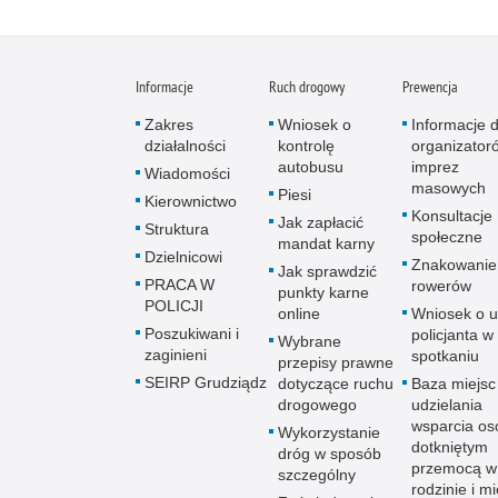
Informacje
Ruch drogowy
Prewencja
Zakres
Wniosek o
Informacje d
działalności
kontrolę
organizator
autobusu
imprez
Wiadomości
masowych
Piesi
Kierownictwo
Konsultacje
Jak zapłacić
Struktura
społeczne
mandat karny
Dzielnicowi
Znakowanie
Jak sprawdzić
PRACA W
rowerów
punkty karne
POLICJI
online
Wniosek o u
Poszukiwani i
policjanta w
Wybrane
zaginieni
spotkaniu
przepisy prawne
SEIRP Grudziądz
dotyczące ruchu
Baza miejsc
drogowego
udzielania
wsparcia o
Wykorzystanie
dotkniętym
dróg w sposób
przemocą w
szczególny
rodzinie i mi