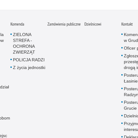
Komenda
Zamówienia publiczne
Dzielnicowi
Kontakt
la
ZIELONA
Komend
ów
STREFA -
w Grud
OCHRONA
Oficer
ZWIERZĄT
Zgłosz
POLICJA RADZI
przest
Z życia jednostki
drogą 
Posteru
Łasinie
dział
Posteru
Radzyn
Posteru
Grucie
Dzielni
sobom
Przyjm
intere
ejsc
Deklar